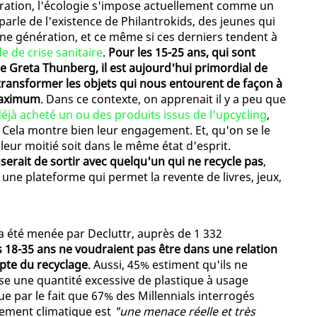
nération, l'écologie s'impose actuellement comme un
parle de l'existence de Philantrokids, des jeunes qui
eune génération, et ce même si ces derniers tendent à
 de crise sanitaire
.
Pour les 15-25 ans, qui sont
te Greta Thunberg, il est aujourd'hui primordial de
ansformer les objets qui nous entourent de façon à
 maximum
. Dans ce contexte, on apprenait il y a peu que
éjà acheté un ou des produits issus de l'upcycling
,
 Cela montre bien leur engagement. Et, qu'on se le
leur moitié soit dans le même état d'esprit.
serait de sortir avec quelqu'un qui ne recycle pas
,
une plateforme qui permet la revente de livres, jeux,
a été menée par Decluttr, auprès de 1 332
 18-35 ans ne voudraient pas être dans une relation
pte du recyclage
. Aussi, 45% estiment qu'ils ne
ise une quantité excessive de plastique à usage
ue par le fait que 67% des Millennials interrogés
fement climatique est
"une menace réelle et très