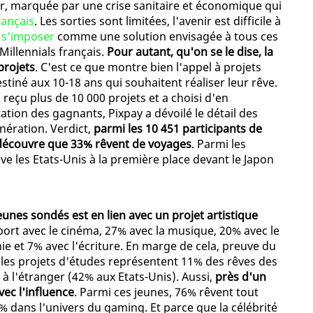
er, marquée par une crise sanitaire et économique qui
rançais
. Les sorties sont limitées, l'avenir est difficile à
s s'imposer
comme une solution envisagée à tous ces
illennials français.
Pour autant, qu'on se le dise, la
projets
. C'est ce que montre bien l'appel à projets
stiné aux 10-18 ans qui souhaitent réaliser leur rêve.
 reçu plus de 10 000 projets et a choisi d'en
ation des gagnants, Pixpay a dévoilé le détail des
énération. Verdict,
parmi les 10 451 participants de
 découvre que 33% rêvent de voyages
. Parmi les
ouve les Etats-Unis à la première place devant le Japon
unes sondés est en lien avec un projet artistique
pport avec le cinéma, 27% avec la musique, 20% avec le
ie et 7% avec l'écriture. En marge de cela, preuve du
, les projets d'études représentent 11% des rêves des
 à l'étranger (42% aux Etats-Unis). Aussi,
près d'un
vec l'influence
. Parmi ces jeunes, 76% rêvent tout
 dans l'univers du gaming. Et parce que la célébrité