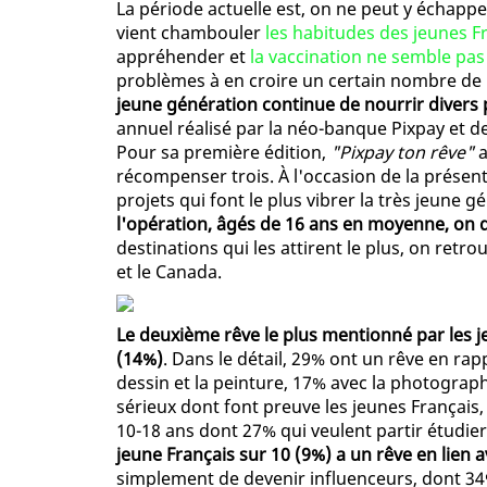
La période actuelle est, on ne peut y échapp
vient chambouler
les habitudes des jeunes F
appréhender et
la vaccination ne semble pa
problèmes à en croire un certain nombre de M
jeune génération continue de nourrir divers 
annuel réalisé par la néo-banque Pixpay et de
Pour sa première édition,
"Pixpay ton rêve"
a
récompenser trois. À l'occasion de la présent
projets qui font le plus vibrer la très jeune g
l'opération, âgés de 16 ans en moyenne, on
destinations qui les attirent le plus, on retr
et le Canada.
Le deuxième rêve le plus mentionné par les je
(14%)
. Dans le détail, 29% ont un rêve en ra
dessin et la peinture, 17% avec la photograph
sérieux dont font preuve les jeunes Français
10-18 ans dont 27% qui veulent partir étudier
jeune Français sur 10 (9%) a un rêve en lien a
simplement de devenir influenceurs, dont 34%