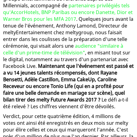
Millennials, accompagné de
partenaires privilégiés tels
qu'AccorHotels, BNP Paribas ou encore Danette, Dior et
Warner Bros pour les MFA 2017
. Quelques jours avant la
tenue de l'événement, Anthony Lamond, Directeur de
meltyEntertainement chez meltygroup, nous faisait
entrer dans les coulisses de la préparation d'une telle
cérémonie, qui visait alors une
audience "similaire à
celle d'un prime-time de télévision"
, en misant tout sur
le digital, notamment au travers d'un partenariat avec
Facebook Live.
Maintenant que l'événement est passé et
a vu 14 jeunes talents récompensés, dont Rayane
Bensetti, Adèle Castillon, Emma CakeUp, Caroline
Receveur ou encore Tonio Life (qui en a profité pour
faire une belle demande en mariage sur scène), quel
bilan tirer des melty Future Awards 2017 ?
Le défi a-t-il
été relevé ? Les chiffres viennent d'être dévoilés.
Verdict, pour cette quatrième édition, 4 millions de
votes ont ainsi été enregistrés en deux mois sur melty
pour élire celles et ceux qui marqueront l’année. C'est
près d'un million de plus que l'an dernier. Par ailleurs, la