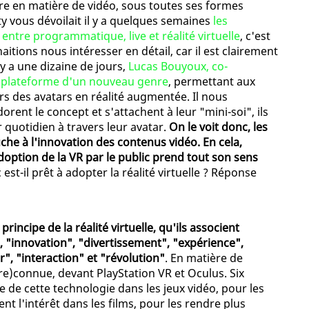
are en matière de vidéo, sous toutes ses formes
ty vous dévoilait il y a quelques semaines
les
ntre programmatique, live et réalité virtuelle
, c'est
tions nous intéresser en détail, car il est clairement
 y a une dizaine de jours,
Lucas Bouyoux, co-
a plateforme d'un nouveau genre
, permettant aux
rs des avatars en réalité augmentée. Il nous
rent le concept et s'attachent à leur "mini-soi", ils
quotidien à travers leur avatar.
On le voit donc, les
uche à l'innovation des contenus vidéo. En cela,
doption de la VR par le public prend tout son sens
 est-il prêt à adopter la réalité virtuelle ? Réponse
rincipe de la réalité virtuelle, qu'ils associent
 "innovation", "divertissement", "expérience",
, "interaction" et "révolution"
. En matière de
re)connue, devant PlayStation VR et Oculus. Six
de cette technologie dans les jeux vidéo, pour les
nt l'intérêt dans les films, pour les rendre plus