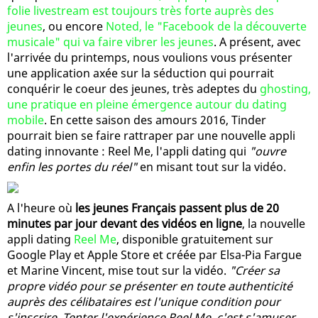
folie livestream est toujours très forte auprès des
jeunes
, ou encore
Noted, le "Facebook de la découverte
musicale" qui va faire vibrer les jeunes
. A présent, avec
l'arrivée du printemps, nous voulions vous présenter
une application axée sur la séduction qui pourrait
conquérir le coeur des jeunes, très adeptes du
ghosting,
une pratique en pleine émergence autour du dating
mobile
. En cette saison des amours 2016, Tinder
pourrait bien se faire rattraper par une nouvelle appli
dating innovante : Reel Me, l'appli dating qui
"ouvre
enfin les portes du réel"
en misant tout sur la vidéo.
A l'heure où
les jeunes Français passent plus de 20
minutes par jour devant des vidéos en ligne
, la nouvelle
appli dating
Reel Me
, disponible gratuitement sur
Google Play et Apple Store et créée par Elsa-Pia Fargue
et Marine Vincent, mise tout sur la vidéo.
"Créer sa
propre vidéo pour se présenter en toute authenticité
auprès des célibataires est l'unique condition pour
s'inscrire. Tenter l'expérience Reel Me, c'est s'amuser