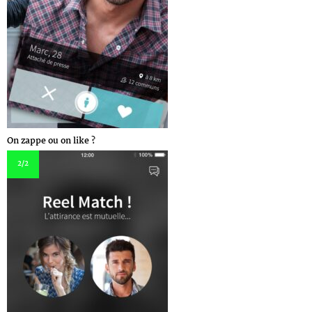
On zappe ou on like ?
2
/2