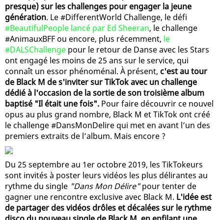
presque) sur les challenges pour engager la jeune
génération
. Le #DifferentWorld Challenge, le défi
#BeautifulPeople lancé par Ed Sheeran
, le challenge
#AnimauxBFF ou encore, plus récemment,
le
#DALSChallenge
pour le retour de Danse avec les Stars
ont engagé les moins de 25 ans sur le service, qui
connaît un essor phénoménal. À présent,
c'est au tour
de Black M de s'inviter sur TikTok avec un challenge
dédié à l'occasion de la sortie de son troisième album
baptisé "Il était une fois".
Pour faire découvrir ce nouvel
opus au plus grand nombre, Black M et TikTok ont créé
le challenge #DansMonDelire qui met en avant l’un des
premiers extraits de l’album. Mais encore ?
Du 25 septembre au 1er octobre 2019, les TikTokeurs
sont invités à poster leurs vidéos les plus délirantes au
rythme du single
"Dans Mon Délire"
pour tenter de
gagner une rencontre exclusive avec Black M.
L'idée est
de partager des vidéos drôles et décalées sur le rythme
disco du nouveau single de Black M, en enfilant une