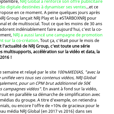
septembre,
NRJ Global a renforcé son offre publicitaire
io digitale destinées à dynamiser ses ventes
...et ce
propose en ce moment. A peine quelques jours après
NRJ Group lançait NRJ Play et la #STARBOXNRJ pour
nal et de multisocial. Tout ce que les moins de 30 ans
 adorent indéniablement faire aujourd'hui, c'est la co-
uement,
NRJ a aussi lancé une campagne de promotion
t sur la co-création
. Tout ça, c'était pour le mois de
t l'actualité de NRJ Group, c'est toute une série
s multisupports, accélération sur la vidéo et data, la
 2016 !
 semaine et relayé par le site
100%MEDIAS
,
"avec la
 unifiée vers tous ses contenus vidéos, NRJ Global
également, pour un CPM brut additionnel de 50€
des campagnes vidéos"
. En avant à fond sur la vidéo,
rsuit en parallèle sa démarche de simplification avec
rs médias du groupe. A titre d'exemple, on retiendra
enials, ou encore l'offre de +10% de gracieux pour le
u média NRJ Global (en 2017 vs 2016) dans ses