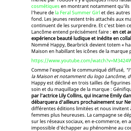
cosmétiques
en montrant notamment qu'ils r
l'heure de
la Feral Summer Girl
et des autres 
fond. Les jeunes restent très attachés aux ma
continuent de les surprendre. Et c'est bien 
Lancôme entend précisément faire :
en cet 
expérience beauté ludique et inédite en colla
Nommé Happy, Bearbrick devient totem « happ
Maison en habillant les icônes de la marque p
https://www.youtube.com/watch?v=M3424W
Comme l'explique le communiqué diffusé,
"l
la Maison et notamment du logo Lancôme, de
Happy est décliné en trois tailles de figurin
soin et du maquillage de la marque : Génifiqu
par l’actrice Lily Collins, qui incarne Emily da
débarquera d'ailleurs prochainement sur Netfl
différentes éditions limitées et nous invitent
femmes plus heureuses. La campagne se dépl
sur les réseaux sociaux, en e-commerce, en aff
impossible d'échapper au phénomène au cour