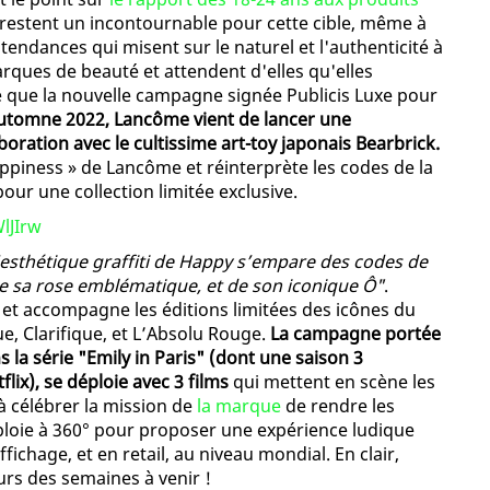
estent un incontournable pour cette cible, même à
tendances qui misent sur le naturel et l'authenticité à
rques de beauté et attendent d'elles qu'elles
ce que la nouvelle campagne signée Publicis Luxe pour
automne 2022, Lancôme vient de lancer une
boration avec le cultissime art-toy japonais Bearbrick.
iness » de Lancôme et réinterprète les codes de la
our une collection limitée exclusive.
lJIrw
'esthétique graffiti de Happy s’empare des codes de
 sa rose emblématique, et de son iconique Ô"
.
es et accompagne les éditions limitées des icônes du
e, Clarifique, et L’Absolu Rouge.
La campagne portée
ns la série "Emily in Paris" (dont une saison 3
ix), se déploie avec 3 films
qui mettent en scène les
 à célébrer la mission de
la marque
de rendre les
oie à 360° pour proposer une expérience ludique
ichage, et en retail, au niveau mondial. En clair,
s des semaines à venir !