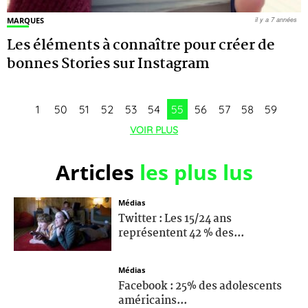
MARQUES
il y a 7 années
Les éléments à connaître pour créer de
bonnes Stories sur Instagram
1
50
51
52
53
54
55
56
57
58
59
VOIR PLUS
Articles
les plus lus
Médias
Twitter : Les 15/24 ans
représentent 42 % des...
Médias
Facebook : 25% des adolescents
américains...