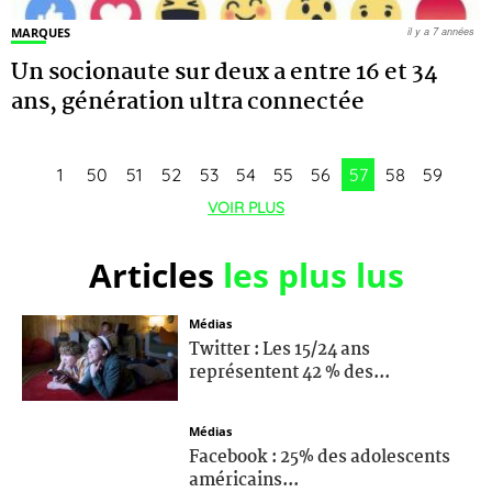
MARQUES
il y a 7 années
Un socionaute sur deux a entre 16 et 34
ans, génération ultra connectée
1
50
51
52
53
54
55
56
57
58
59
VOIR PLUS
Articles
les plus lus
Médias
Twitter : Les 15/24 ans
représentent 42 % des...
Médias
Facebook : 25% des adolescents
américains...