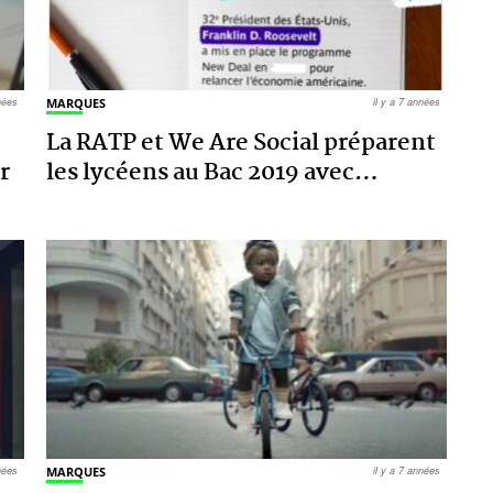
nnées
MARQUES
il y a 7 années
La RATP et We Are Social préparent
r
les lycéens au Bac 2019 avec
…
nnées
MARQUES
il y a 7 années