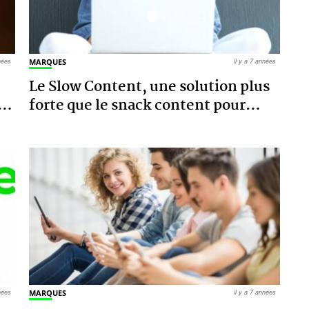
nnées
MARQUES
il y a 7 années
Le Slow Content, une solution plus
…
forte que le snack content pour
…
nnées
MARQUES
il y a 7 années