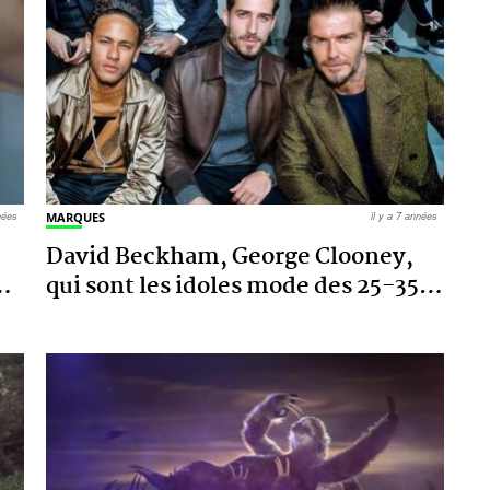
nnées
MARQUES
il y a 7 années
David Beckham, George Clooney,
…
qui sont les idoles mode des 25-35
…