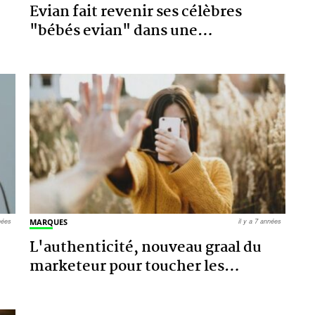
Evian fait revenir ses célèbres
"bébés evian" dans une
…
nnées
MARQUES
il y a 7 années
L'authenticité, nouveau graal du
marketeur pour toucher les
…