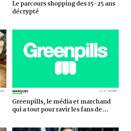
Le parcours shopping des 15-25 ans
décrypté
nnées
MARQUES
il y a 7 années
Greenpills, le média et marchand
qui a tout pour ravir les fans de
…