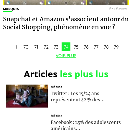
MARQUES
il y a 8 années
Snapchat et Amazon s'associent autour du
Social Shopping, phénomène en vue ?
1
70
71
72
73
74
75
76
77
78
79
VOIR PLUS
Articles
les plus lus
Médias
Twitter : Les 15/24 ans
représentent 42 % des...
Médias
Facebook : 25% des adolescents
américains...