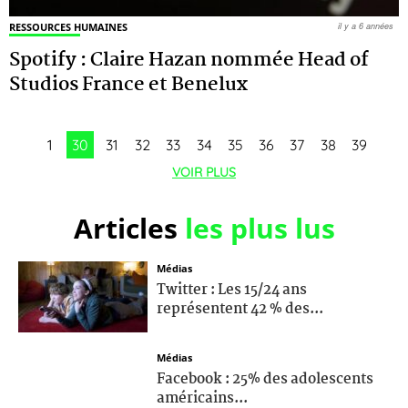
RESSOURCES HUMAINES
il y a 6 années
Spotify : Claire Hazan nommée Head of
Studios France et Benelux
1
30
31
32
33
34
35
36
37
38
39
VOIR PLUS
Articles
les plus lus
Médias
Twitter : Les 15/24 ans
représentent 42 % des...
Médias
Facebook : 25% des adolescents
américains...