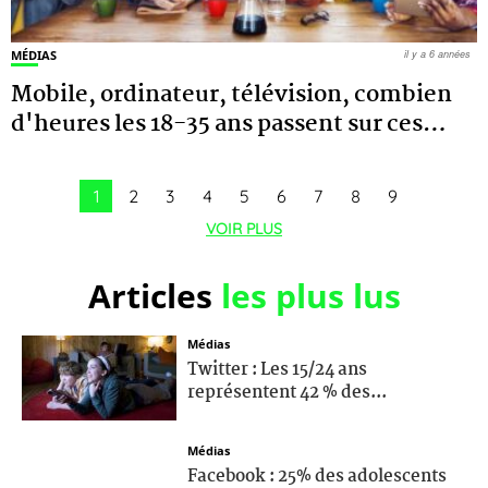
MÉDIAS
il y a 6 années
Mobile, ordinateur, télévision, combien
d'heures les 18-35 ans passent sur ces
…
1
2
3
4
5
6
7
8
9
VOIR PLUS
Articles
les plus lus
Médias
Twitter : Les 15/24 ans
représentent 42 % des...
Médias
Facebook : 25% des adolescents