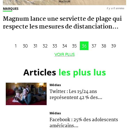
MARQUES
il y a 6 années
Magnum lance une serviette de plage qui
respecte les mesures de distanciation
…
1
30
31
32
33
34
35
36
37
38
39
VOIR PLUS
Articles
les plus lus
Médias
Twitter : Les 15/24 ans
représentent 42 % des...
Médias
Facebook : 25% des adolescents
américains...