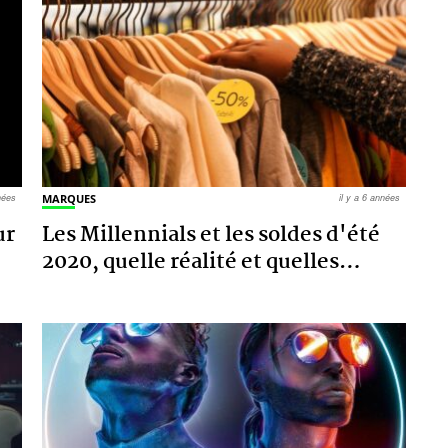
nnées
MARQUES
il y a 6 années
ur
Les Millennials et les soldes d'été
2020, quelle réalité et quelles
…