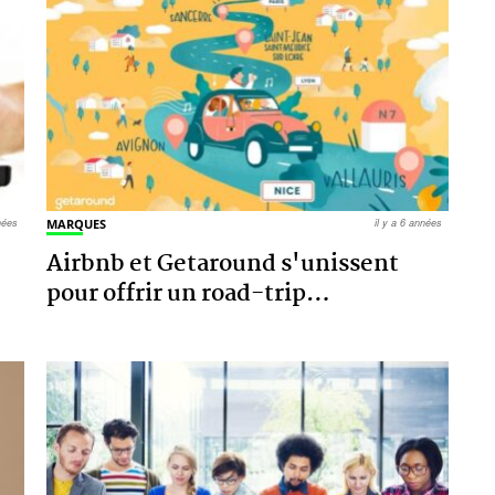
nnées
MARQUES
il y a 6 années
Airbnb et Getaround s'unissent
pour offrir un road-trip
…