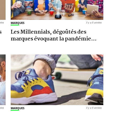
nnées
MARQUES
il y a 6 années
s
Les Millennials, dégoûtés des
marques évoquant la pandémie
…
nnées
MARQUES
il y a 6 années