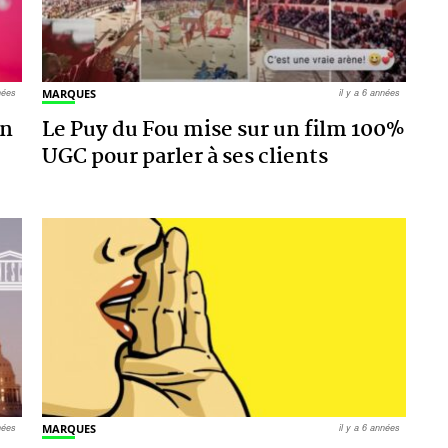
nnées
MARQUES
il y a 6 années
on
Le Puy du Fou mise sur un film 100%
UGC pour parler à ses clients
nnées
MARQUES
il y a 6 années