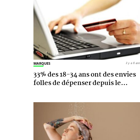
MARQUES
il y a 6 a
33% des 18-34 ans ont des envies
folles de dépenser depuis le
…