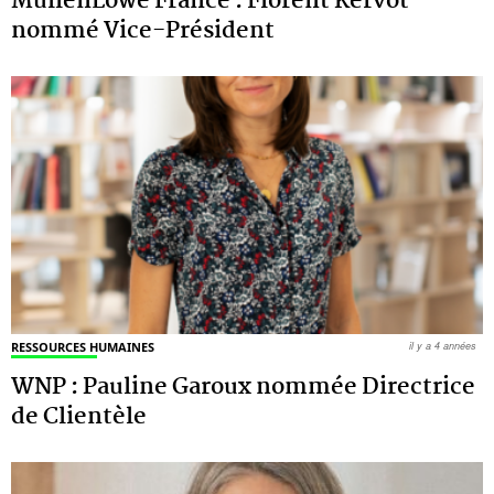
MullenLowe France : Florent Kervot
nommé Vice-Président
RESSOURCES HUMAINES
il y a 4 années
WNP : Pauline Garoux nommée Directrice
de Clientèle