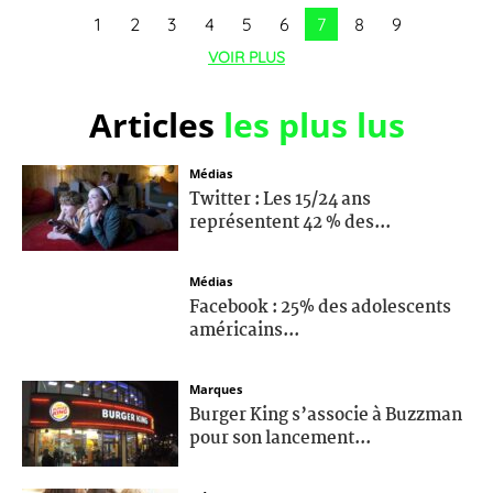
1
2
3
4
5
6
7
8
9
VOIR PLUS
Articles
les plus lus
Médias
Twitter : Les 15/24 ans
représentent 42 % des...
Médias
Facebook : 25% des adolescents
américains...
Marques
Burger King s’associe à Buzzman
pour son lancement...